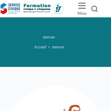
Passer
au
contenu
Menu
morvan
Accueil
morvan