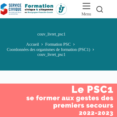
Passer
au
contenu
Menu
couv_livret_psc1
Accueil
Formation PSC
Coordonnées des organismes de formation (PSC1)
couv_livret_psc1